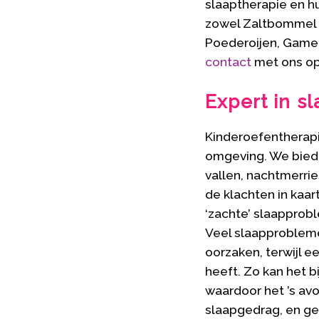
slaaptherapie en h
zowel Zaltbommel a
Poederoijen, Gamer
contact
met ons op
Expert in s
Kinderoefentherapi
omgeving. We biede
vallen, nachtmerri
de klachten in kaa
‘zachte’ slaapproble
Veel slaapprobleme
oorzaken, terwijl e
heeft. Zo kan het 
waardoor het ’s avo
slaapgedrag, en ge