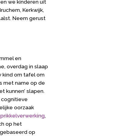
en we kinderen uit
ruchem, Kerkwijk,
Aalst. Neem gerust
bommel en
e, overdag in slaap
w kind om tafel om
ons met name op de
iet kunnen’ slapen.
 cognitieve
elijke oorzaak
t
prikkelverwerking
,
ch op het
s gebaseerd op