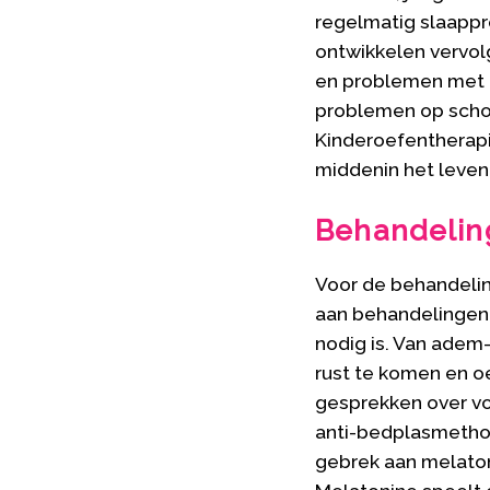
regelmatig slaappro
ontwikkelen vervol
en problemen met do
problemen op school
Kinderoefentherapi
middenin het leven
Behandelin
Voor de behandeli
aan behandelingen t
nodig is. Van adem
rust te komen en o
gesprekken over vo
anti-bedplasmethod
gebrek aan melaton