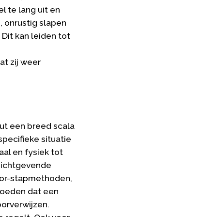
l te lang uit en
, onrustig slapen
Dit kan leiden tot
t zij weer
ut een breed scala
pecifieke situatie
l en fysiek tot
nzichtgevende
voor-stapmethoden,
moeden dat een
oorverwijzen.