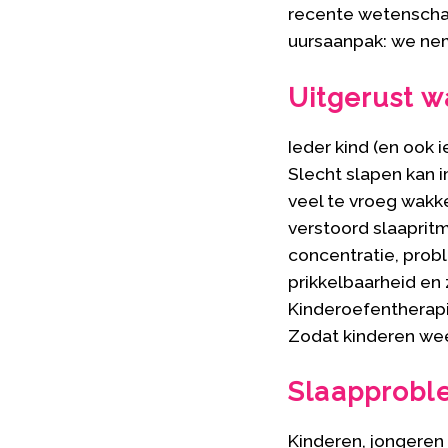
recente wetenschap
uursaanpak: we nem
Uitgerust 
Ieder kind (en ook 
Slecht slapen kan 
veel te vroeg wakk
verstoord slaaprit
concentratie, prob
prikkelbaarheid en 
Kinderoefentherapi
Zodat kinderen wee
Slaapprobl
Kinderen, jongeren 