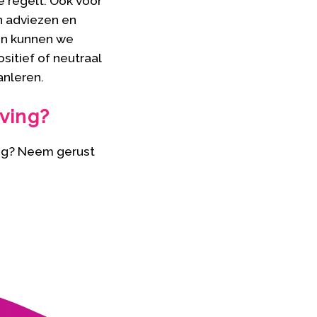
e regelt. Ook voor
n adviezen en
en kunnen we
itief of neutraal
anleren.
ving?
ng? Neem gerust