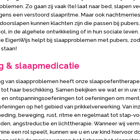
blemen. Zo gaan zij vaak (te) laat naar bed, slapen vee
gens een verstoord slaapritme. Maar ook nachtmerries
orslapen kunnen klachten zijn die passen bij pubers. 
, in de algehele ontwikkeling of in hun sociale leven.
e EigenWijs helpt bij slaapproblemen met pubers, zoda
 staan!
g & slaapmedicatie
ng van slaapproblemen heeft onze slaapoefentherape
ot haar beschikking. Samen bekijken we wat er in uw s
- en ontspanningsoefeningen tot oefeningen om mentaa
efeningen op het gebied van prikkelverwerking. Van i
eding, beweging, rust, ritme en regelmaat tot stap-
en, angstreductie en lichttherapie. Wanneer wij ver
ine een rol speelt, kunnen we u en uw kind hiervoor d