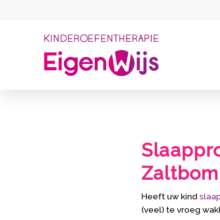
Skip
to
main
content
Slaappr
Zaltbo
Heeft uw kind
slaa
(veel) te vroeg wa