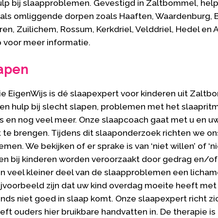
ulp bij slaapproblemen. Gevestigd in Zaltbommel, help
ls omliggende dorpen zoals Haaften, Waardenburg, B
en, Zuilichem, Rossum, Kerkdriel, Velddriel, Hedel en 
 voor meer informatie.
lapen
e EigenWijs is dé slaapexpert voor kinderen uit Zalt
n hulp bij slecht slapen, problemen met het slaapritm
es en nog veel meer. Onze slaapcoach gaat met u en u
rt te brengen. Tijdens dit slaaponderzoek richten we 
men. We bekijken of er sprake is van ‘niet willen’ of ‘n
n bij kinderen worden veroorzaakt door gedrag en/of
en veel kleiner deel van de slaapproblemen een licham
bijvoorbeeld zijn dat uw kind overdag moeite heeft me
nds niet goed in slaap komt. Onze slaapexpert richt zi
eft ouders hier bruikbare handvatten in. De therapie i