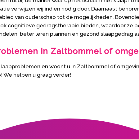
en rol bij de manier waarop het lichaam het slaapritm
tie verwijzen wij indien nodig door. Daarnaast behore
gebied van ouderschap tot de mogelijkheden. Bovendi
ook cognitieve gedragstherapie bieden, waardoor ze pos
ndelen, beter leren plannen en gezond slaapgedrag a
roblemen in Zaltbommel of omge
 slaapproblemen en woont u in Zaltbommel of omgevi
! We helpen u graag verder!