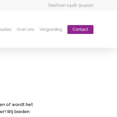
Telefoon
0418-304022
isaties
Over ons
Vergoeding
Contact
en of wordt het
er! Wij bieden