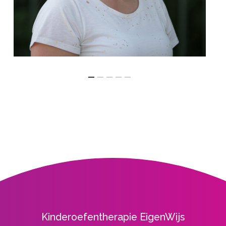
Kinderoefentherapie EigenWijs