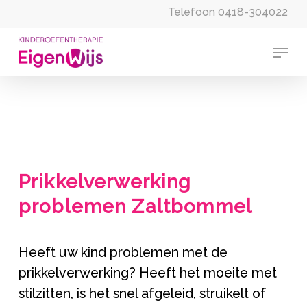
Skip
Telefoon
0418-304022
to
Clos
Menu
main
Men
content
Prikkelverwerking
problemen Zaltbommel
Heeft uw kind problemen met de
prikkelverwerking? Heeft het moeite met
stilzitten, is het snel afgeleid, struikelt of